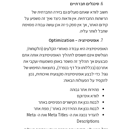
סינגלים חברתיים
חשוב לוודא שאתם פועלים גם בזירה החברתית של
הרשתות החברתיות. אין וודאות כיצד ואיך זה משפיע על
קידום האתר, אך אין ספק כי זה אכן עושה עבודה מסוימת
שחבל לוותר עליה.
אופטימיזציה – Optimization
האופטימיזציה היא עבודה מאחורי הקלעים (הלקוחות/
הגולשים אינם חשופים לתהליך האופטימיזציה אותה אתם
מבצעים אך תהליך זה משפר באופן משמעותי ועקבי את
אתרכם (בכללותו וכל דף בנפרד), בתוצאות החיפוש של
גוגל. כדי לבצע אופטימיזציה מקצועית ואיכותית, נכון
להקפיד על הפעולות הבאות:
מהירות אתר גבוהה
לוודא אינדוקס
לבנות נכון את הקישורים הפנימיים באתר
לבנות נכון את ההיררכיה באתר / מפת אתר
להגדיר נכונה את ה- Meta Titles ואת ה- Meta
Descriptions