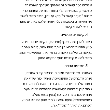
שואלים כמה קישורים זה מספיק? אין לכך תשובה חד
משמעית, משום שזה תלוי בתחרותיות של התחום. כדי
לבנות "מערך קישורים" מקצועי ונכון, חשוב מאוד להשיג
את הקישורים באמצעות פניה יזומה שלכם לאתרים מהם
תבקשו להוציא קישור.
קישורים פנימיים
חשוב להכין מידע מקיף (תפריט), בו קישורים אותם יכול
מנוע החיפוש לקרוא בין היתר: מפת אתר, מילות מפתח
בקישורים, שילוב הקישורים בדפי האתר הפנימיים – חשוב
מאוד להוציא קישורים מגוף הטקסט המוזן.
תשתית טכנית
כשאנחנו מדברים על תשתית בהקשר קידום אתרים,
אנחנו מדברים על אחסון איכותי ומהיר, כזה שיריץ את
האתר שלכם בצורה המהירה ביותר וזאת לצד מערכת
ניהול תוכן ידידותית המאפשרת התנהלות נכונה, פעם
אחת שלכם בתוך המערכת (בזמן ביצוע מהלכי
האופטימיזציה) ופעם שניה אל מול מנוע החיפוש שמגיע
לסרוק את האתר "ולנקד" אותו.