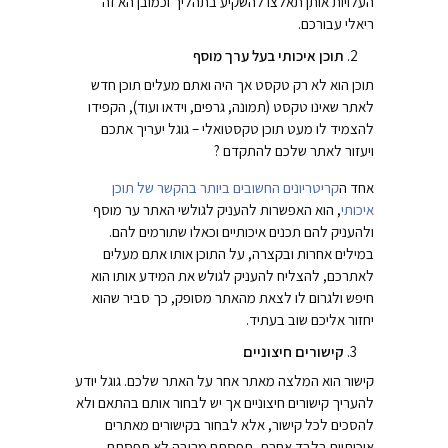
העלויות אותן תאלצו להשקיע בתהליך וכמובן הא זה
ריאלי עבורכם.
תוכן איכותי בעל ערך מוסף
תוכן הוא לא רק טקסט אך היה ואתם מעלים תוכן חדש
לאתר שאינו טקסט (תמונה, גרפים, וידאו ועוד), הקפידו
להצמיד לו מעט תוכן טקסטואלי – גוגל יעריך אתכם
ויעזור לאתר שלכם להתקדם ?
אחד ה
קריטריונים החשובים ביותר בהקשר של תוכן
איכותי
, הוא האפשרות להעניק לגולשי האתר ער מוסף
ולהעניק להם תכנים איכותיים וכאלו שתורמים להם.
במילים אחרות ובקצרה, על התוכן אותו אתם מעלים
לאתרכם, להצליח להעניק לגולש את המידע אותו הוא
חיפש ולגרום לו לצאת מהאתר מסופק, כך סביר שהוא
יחזור אליכם שוב בעתיד.
קישורים חיצוניים
קישור הוא המלצה מאתר אחר על האתר שלכם. גוגל יודע
להעריך קישורים חיצוניים אך יש לבחור אותם בהתאם ולא
להסכים לכל קישור, אלא לבחור בקישורים מאתרים
איכותיים בלבד אחרת, תפסתם מרובה לא תפסתם.