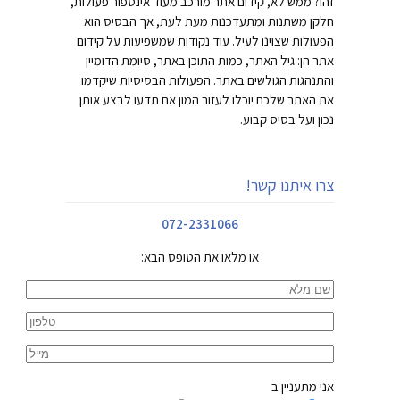
זהו? ממש לא, קידום אתר מורכב מעוד אינספור פעולות,
חלקן משתנות ומתעדכנות מעת לעת, אך הבסיס הוא
הפעולות שצוינו לעיל. עוד נקודות שמשפיעות על קידום
אתר הן: גיל האתר, כמות התוכן באתר, סיומת הדומיין
והתנהגות הגולשים באתר. הפעולות הבסיסיות שיקדמו
את האתר שלכם יוכלו לעזור המון אם תדעו לבצע אותן
נכון ועל בסיס קבוע.
צרו איתנו קשר!
072-2331066
או מלאו את הטופס הבא:
אני מתעניין ב