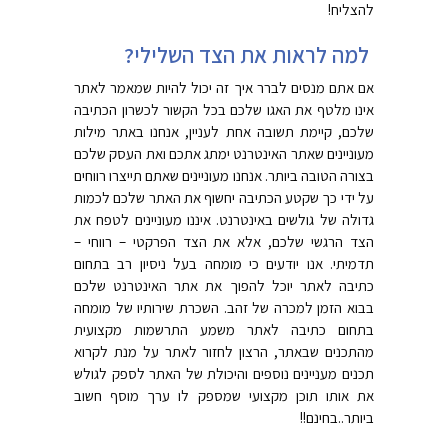
להצליח!
למה לראות את הצד השלילי?
אם אתם מנסים לברר איך זה יכול להיות שמאמר לאתר
אינו מלטף את האגו שלכם בכל הקשור לכשרון הכתיבה
שלכם, קיימת תשובה אחת לעניין, אנחנו באתר מילות
מעוניינים שאתר האינטרנט ימתג אתכם ואת העסק שלכם
בצורה הטובה ביותר. אנחנו מעוניינים שאתם תייצרו רווחים
על ידי כך שקטע הכתיבה יחשוף את האתר שלכם לכמות
גדולה של גולשים באינטרנט. איננו מעוניינים לטפח את
הצד הרגשי שלכם, אלא את הצד הפרקטי – רווחי –
תדמיתי. אנו יודעים כי מומחה בעל ניסיון רב בתחום
כתיבה לאתר יוכל להפוך את אתר האינטרנט שלכם
בבוא הזמן למכרה של זהב. השכרת שירותיו של מומחה
בתחום כתיבה לאתר משמע התרשמות מקצועית
מהתכנים שבאתר, הרצון לחזור לאתר על מנת לקרוא
תכנים מעניינים נוספים והיכולת של האתר לספק לגולש
את אותו תוכן מקצועי שמספק לו ערך מוסף חשוב
ביותר..בחינם!!