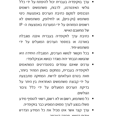
ערך בויקיפדיה בעברית יכול להיפתח על ידי כלל
גולשי האינטרנט, לרבות, משתמשים רשומים
הנכנסים למקום כתיבת הערכים באמצעות כינוי
משתמש (ניק-ניים), או לחילופין, משתמשים לא
רשומים המזוהים על ידי המערכת באמצעות ה- IP
של מחשבם האישי.
כתיבת ערך לויקיפדיה בעברית איננה מוגבלת
באורכה או במספר הערכים המועלים על ידי
משתמש יחיד.
בכל הקשור לנושא הערכים, המגבלה היחידה היא
שהנושא הנבחר יהיה מוגדר כנושא אנציקלופדי.
ערכים שאינם עומדים בסטנדרטים המותאמים
לויקיפדיה בעברית, נמחקים באופן המהיר ביותר,
וזאת בטרם העלאתם לרשת. המחיקה מתבצעת
על ידי קבוצת משתמשים האחראית בין היתר על
בדיקת הערכים המועלים על ידי כלל ציבור
הגולשים.
כל משתמש, רשום או לא רשום, רשאי להוסיף מידע
משלו בנוגע לערך מסוים המופיע כבר בויקיפדיה.
ערך קצר אשר אינו מכיל את כל המידע הנדרש
אודות הנושא, מכונה: קצרמר.