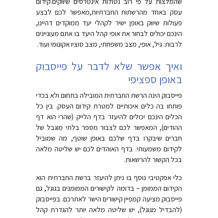
שהמלצות על פי רוב נטולות אינטרסים שיווקים.קידום
עסק באחד מהרשתות החברתיות,מאפשר לכם לבצע
פעולות שיווק באופן ישיר לקהלי יעד ממוקדים דהיינו,
הינכם יכולים לבחור את אופי קהל היעד בו אתם מעוניינים
לרבות: גיל, אופי, מצב משפחתי, מצב סוציו אקונומי ועוד.
ואיך אפשר שלא לדבר על פייסבוק
באופן ספציפי
פייסבוק הינה הרשת החברתית המובילה בתחום ולא בכדי
פותחו בה כלים איכותיים למטרת קידום העסק. בין כל
הכלים הינכם יכולים להיעזר בדף הלייק (שהרי הוא דף
ההודים), המאפשר לכם לצבור מספר בלתי מוגבל של
חברים שיבקרו בדף שלכם באופן שוטף, מה שמוביל
לקידום משמעותי. בדף האוהדים לכם יש שליטה מלאה
בכל הקשור להרשאות.
כלי אפקטיבי נוסף בו ניתן להיעזר ברשת החברתית הוא
הקידום הממומן – בדומה לקישורים הממומנים בגוגל, גם
פייסבוק מציעה קמפיין קישורים הישר לאתרכם. בפייסבוק
(להבדיל מגוגל), יש שליטה מלאה יותר להגדרת קהל