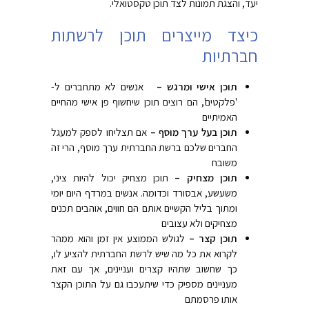
יעד, והצגת תמונות לצד תוכן טקסטואלי.
כיצד מייצרים תוכן לרשתות
חברתיות
תוכן אישי ומרגש –
אנשים לא מתחברים ל-
'פלקטים', הם רוצים תוכן שיחשוף פן אישי מהחיים
האמיתיים
תוכן בעל ערך מוסף –
אם תצליחו לספק למעגל
החברים שלכם ברשת החברתית ערך מוסף, הרי זה
משובח
תוכן מצחיק –
תוכן מצחיק יכול להיות ציני,
משעשע, אבסורד וכדומה. אנשים במרדף היום יומי
ומתוך בליל הקשיים אותם הם חווים, אוהבים תכנים
מצחיקים ולא עצובים
תוכן קצר –
לגולש הממוצע אין זמן והוא ממהר
לקרוא את כל מה שיש לרשת החברתית להציע לו,
כך שחשוב שתהיו קצרים ועניינים, אך עם זאת
מעניינים מספיק כדי שיתעכבו גם על התוכן הקצר
אותו פרסמתם