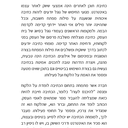
כתיבת תוכן לאתרים הינה אמצעי שיווק לאתר עצמו
באינטרנט. מנועי החיפוש של גוגל יודעים לזהות כתיבה
איכותית שנשענת על מילות מפתח חשובות, וככל
שתהיינה יותר מילים אזי האתר יידחף קדימה לקדמת
הבמה. ולמקומות הראשונים בעמודי גוגל בסיווג של בית
העסק. כתיבה מוצלחת משלבת פרסום של העסק בפני
לקוחותיו, ודחיפת האתר קדימה. מומחי כתיבה יודעים
לכתוב בדרך שיווקית ומשלבים את מילות המפתח בצורה
הומוגנית ובמינימום של אילוצים. הכתיבה הינה טבעית,
מהנה, ויוצרת הזדהות טובה לתכנים. אמינות בכתיבה
נעשית גם בצורת השימוש בביטויים וגם בתוכן שאינו מטעה
ומספר את האמת על הלקוח ועל פעילותו.
חברה אשר מתמחה בתחום הכתיבה לומדת על הלקוח
ומנסה "להיכנס לעורו" כלומר, הכתיבה חייבת להיות
כזאת שמצליחה להעביר מסר שמתאים לאופי העסק.
הכותב לומד את התחום, וברור הוא, שהלקוח הוא זה
שמגדיר את צרכיו, ומספר על תחומי פעילותו. מעבר
לכך, למומחה הכתיבה יש יכולת לסייע בטיפים ובעצות,
הוא מכיר את האינטרנט ודרכי השיווק בו, ויש לו ניסיון רב