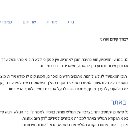
בית
אודות
שרותים
מאמרי
צורך קידום אורגני
י במנועי החיפוש, הוא כתיבת תוכן לאתרים. אין ספק כי ללא תוכן איכותי ובעל ערך
תוכן איכותי ומדוע נכון להשקיע משאבים רבים בכתיבתו.
וא תוכן המאפשר לגולש ליהנות מתכנים חדשים ומפרים, המעניקים לו מידע אודות מו
תוספות לא רלוונטיות. הגולש הממוצע נחשף במהלך השיטוט ברשת למידע רב (הן על י
יכם להעניק לו ערך מוסף, אחרת הוא ידלג על אתרכם וימשיך לאתר הבא בתור.
 באתר
שהתוכן יתחשב יותר בצרכיו של הגולש ופחות בניסיון למכור לו, כך הגולש ירגיש שה
אותו קורא הגולש באתר למכירת אביזרים לניידים: "רק היום אוזניות
ומאידך באתר מתחרה קורא הגולש את המשפט הבא "אוזניות איכותיות