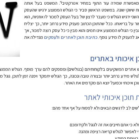
פשרת שמירה עור התוף במחיר אטרקטיבי". המשפט בעל אותה
וח שיווקי שונה. במשפט הראשון סביר כי הגולש הממוצע ירגיש שהעסק
 השני ירגיש הגולש כי מעבר לרצון של בעל העסק למכור לו אוזניות, הוא
ר על בריאותו. ככל שהתוכן הכתוב מעניק מידע נרחב יותר, כך יצליח
 כי הגולש הממוצע אינו תמים והוא מבין כי כל עסק רוצה למכור, אך
אג להעניק לו מידע נוסף.
כתיבת תוכן לאתרים ולעסקים
מגדילה את
ן איכותי באתרים
חפש אתרים המשקיעים בלקוחותיהם (בגולשים) ומספקים להם ערך מוסף. הגולש הממו
 מידע נרחב יותר ובצורה טובה ונכונה, כך הגולש יתמקד ויפנה זמן לתוכן. גוגל מ
ן איכותי וכפועל יוצא הם מקדמים את האתר.
תוכן איכותי לאתר
שים לב לדגשים הבאים ולא לפסוח על אף אחד מהם:
א כי אתם חייבים את זה לגוגל ולקידומכם
י לאפשר לגולש קריאה רציפה ומהנה
בעומס המידע