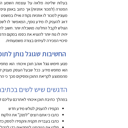
בעלות שליטה מלאה על עוצמת השמע המא
המטרה (למכור אוזניות) אך כתוב באופן וניס
מעוניין למכור לו אוזניות נקודה ואילו במשפט
דאג להעניק לו מידע נוסף, המאפשר לו לשמו
הגולש לקבל החלטה מושכלת יותר. חשוב להבין
יהיה לו נוח יותר להוציא את כספו במקום הדו
סיכויי המכירה לעיתים בצורה משמעותית.
החשיבות שגוגל נותן לתוכ
מנוע חיפוש גוגל אוהב תוכן איכותי. הוא מ
הוא מחפש מידע. ככל שבעל העסק מעניק לגולש
מהממוצע לקריאת התוכן ומסיקים מכך כי התוכ
הדגשים שיש לשים בכתיבת 
במהלך כתיבת תוכן איכותי לאתרכם עליכם ל
הקפידו להעניק לגולש מידע חדש
כתבו כי אתם רוצים "לפנק" את הלקוח ול
כתבו בעברית תקנית והקפידו לפסק כד
חלקו את הטקסט לפסקאות כדי להקל 