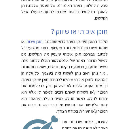
טבעית לחלוטין באתר האינטרנט של העסק שלכם. ניתן
להוסיף גם לחצנים באתר שיגרמו להנעה לפעולה אצל
הגולשים.
תוכן איכותי או שיווקי?
מלבד התוכן השיווקי באתר כדאי שתכתבו
תוכן איכותי
או
שתשתמשו בשירותיו של כותב מקצועי . כותב מקצועי יוכל
לכתוב עבורכם תוכן איכותי שיעניין את הגולשים. אם
למשל מדובר באתר של אינסטלטור תוכלו לכתוב פינת
טיפים שבועית, וידאו עם תקלות נפוצות, שאלות ותשובות
, איך ניתן והאם ניתן לעשות זאת בעצמך. כל אלה הן
דוגמאות לתוכן איכותי שיתלוו לכתיבת תוכן שיווקי באתר.
כך אתר העסק שלכם לא יהיה אך ורק כדי למכור את
המוצר ו\או השירות שאתם רוצים למכור לו אלא הוא
יתרום לגולש. כאשר הגולש מפיק תועלת מהאתר הוא
יחזור אליו שוב ושוב ובסופו של דבר הוא גם ירכוש את
המוצר ו\או השירות במידת הצורך.
לסיכום, לאחר שבניתם את
האתר לא משנה בין אם בניתם