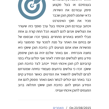
בעצמיכם או בעל מקצוע
סיפק עבורכם את השירות.
כדאי שתפנו לספק תוכן שכבר
מכיר את חוקי האינטרנט
ויכתוב עבורכם תוכן איכותי בעל ערך מוסף כזה שיעורר
את הגולשים ויגרום להם למצוא הכל תחת קורת גג אחת
מבלי לחפש באתרים מתחרים. בנוסף זכרו שבסופו של
יום בניתם את האתר על מנת למכור עוד מהמוצר ו\או
מהשירות אותו אתם מציעים לכן כתיבת תוכן שיווקי היא
נחוצה והכרחית . אם באתר שלכם יהיה גם תוכן שיספק
מידע נחוץ לגולשים הם יחזרו לאתר ואף ימליצו עליו בפני
קרוביהם לכן תוכן איכותי תמיד ייכתב לצד כתיבת תוכן
שיווקי. זכרו כי גולשים נרתעים מעמודי נחיתה שמטרתם
לגרום לגולשים להשאיר את הפרטים. כאשר המידע קיים
כבר באתר הם יכולים לבחור האם האתר מספק להם את
המידע הנחוץ להם. כתיבת תוכן שיווקי תתלווה ברוב
הפעמים לתוכן איכותי וענייני.
On 23/08/2015
/
מאמרים