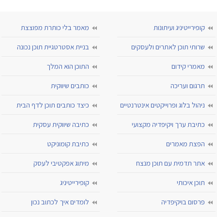
קופירייטיניג ועיתונות
מאמר בלי כותרת מפוצצת
שרותי תוכן לאתרים ולעסקים
בניית אסטרטגיית תוכן נכונה
מאמרי קידום
התוכן הוא המלך
תרגום ועריכה
כותבים שיווקית
ניהול בלוג ופרוייקטים אינטרנטיים
כיצד כותבים תוכן לדף הבית
כתיבת ערך ויקיפדיה מקצועי
כתיבה שיווקית עסקית
הפצת מאמרים
כתיבת קומוניקט
אתר תדמית עם תוכן מנצח
מיתוג אפקטיבי לעסק
תוכן איכותי
קופירייטיניג
פרסום בויקיפדיה
לומדים איך לכתוב נכון