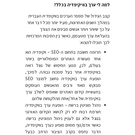
למה לי ערך בוויקיפדיה בכלל?
קצב הגידול של מספר הערכים בוויקיפדיה העברית
במהלך השנים האחרונות, מעיד יותר מכל דבר אחר
על כך שיותר ויותר אנשים מבינים את הצורך
בהעלאת ערך מטעמם, כאשר בין הסיבות המרכזיות
לכך תוכלו למצוא:
תרומה חשובה בתחום ה-SEO – ויקיפדיה הוא
אחד מעשרת האתרים הפופולאריים ביותר
בעולם, לכן, מנוע החיפוש של גוגל רואה
בוויקיפדיה אתר בעל סמכות גבוהה. לפיכך,
הופעת ערך בויקיפדיה נחשב למוצר SEO
מבוקש מאוד ורבים מהאנשים העוסקים
בתעשיית קידום האתרים שואפים לשלב ערך
בויקיפדיה של אחד/אחת מהלקוחות שלהם.
ניהול מוניטין ברשת – הופעת ערך בוויקיפדיה
תורמת רבות לא רק לנושא הקידום האורגני
בגוגל אלא גם לעניין ניהול המוניטין ברשת.
כאשר אדם/גוף מסוים מופיע כערך בוויקיפדיה,
הדבר נתפס בקרב הציבור הרחב כבעל