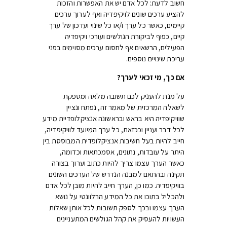
חשוב לדעת: לכל אדם יש את האפשרות והזכות
להציע ערכים שונים לויקיפדיה ואף לערוך ערכים
קיימים, כאשר כל ערך ו/או כל שינוי ועדכון של ערך
קיים, כפוף לביקורת הגולשים ועורכי ויקיפדיה
הפעילים, הרשאים אף לחסום ערכים מסוימים בפני
עריכת שינויים נוספים.
אם כך, מי זכאי לערך?
על מנת להעניק לכם תשובה מלאה ומספקת
לשאלה המרכזית של מאמר זה, נפתח ונציין
שוויקיפדיה היא בראש ובראשונה אנציקלופדיית מידע
לכל דבר ועניין וככזאת, כל ערך המיועד לוויקיפדיה,
חייב להיות בעל חשיבות אנציקלופדית המבוססת בין
היתר על עובדות, נתונים, אסמכתאות וכדומה,
כאשר הערך עצמו צריך להיות כתוב וערוך בצורה
תקינה ובהתאם למבנה הנדרש של הערכים השונים
בוויקיפדיה. כמו כן, הערך חייב להיות מובן לכל אדם
ולהכליל בתוכו את כל המידע הרלוונטי על נושא
הערך עצמו ובכך לספק תשובות לכל אותן שאלות
העשויות להעסיק את קהל הגולשים המתעניינים