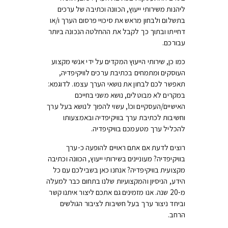
ליהנות משירותי ייעוץ, הכוונה וכתיבה של ערכים
בתשלום ולבחון מראש את סיכויי פרסום הערך ו/או
דחייתו ובתוך כך לקבל את ההחלטה הנכונה ביותר
עבורכם.
כמו כן, שירותי הייעוץ המקדים על ידי אנשי מקצוע
העוסקים ומתמחים בכתיבת ערכים לוויקיפדיה,
תאפשר לכם לבחון את נושאי הערך עצמו. לדוגמא:
במקרים לא מבוטלים, נושא משני בחייכם
האישיים/העסקיים וכו', עשוי להפוך לנושא בעל ערך
וחשיבות לכתיבת ערך בוויקיפדיה ובאמצעותו
להכליל ערך מטעמכם בוויקיפדיה.
רוצים לדעת אם אתם ראויים להופעה כ-ערך
בוויקיפדיה? מעוניינים בשירותי ייעוץ, הכוונה וכתיבה
מקצועית בוויקיפדיה? אנחנו כאן בשבילכם עם כל
הידע, הניסיון והמקצועיות שלנו בתחום כבר למעלה
מ-20 שנה. אנו מזמינים גם אתכם ליצור איתנו קשר
וביחד ניצור ערך בעל חשיבות לציבור הגולשים
הרחב.