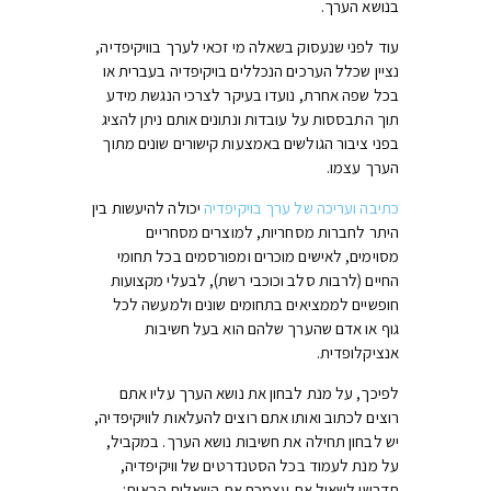
בנושא הערך.
עוד לפני שנעסוק בשאלה מי זכאי לערך בוויקיפדיה,
נציין שכלל הערכים הנכללים בויקיפדיה בעברית או
בכל שפה אחרת, נועדו בעיקר לצרכי הנגשת מידע
תוך התבססות על עובדות ונתונים אותם ניתן להציג
בפני ציבור הגולשים באמצעות קישורים שונים מתוך
הערך עצמו.
כתיבה ועריכה של ערך בויקיפדיה
יכולה להיעשות בין
היתר לחברות מסחריות, למוצרים מסחריים
מסוימים, לאישים מוכרים ומפורסמים בכל תחומי
החיים (לרבות סלב וכוכבי רשת), לבעלי מקצועות
חופשיים לממציאים בתחומים שונים ולמעשה לכל
גוף או אדם שהערך שלהם הוא בעל חשיבות
אנציקלופדית.
לפיכך, על מנת לבחון את נושא הערך עליו אתם
רוצים לכתוב ואותו אתם רוצים להעלאות לוויקיפדיה,
יש לבחון תחילה את חשיבות נושא הערך. במקביל,
על מנת לעמוד בכל הסטנדרטים של וויקיפדיה,
תדרשו לשאול את עצמכם את השאלות הבאות: