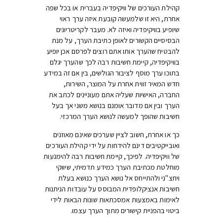
קהילת העורכים של וויקיפדיה בעברית או בכל שפה
אחרת, היא זו שלמעשה קובעת איזה ערך ראוי
שיופיע בוויקיפדיה ואיזה לא. מעבר לקריטריונים
הבסיסיים הקשורים לאופן כתיבת הערך, על מנת
להבטיח שהערך אותו אתם רוצים לפרסם אכן יופיע
בוויקיפדיה, קיימת חשיבות רבה לכך שהערך יגלם
בתוכו ערך מוסף לציבור הגולשים, בין אם זה במידע
חדש המאיר זווית אחרת על המוצר, השירות,
החברה, האישיות שעליה אתם מעוניינים לכתב את
הערך ובין אם מדובר אומנם בנושא משני אך בעל
חשיבות שהופך למעשה לנושא הערך המרכזי.
כך או אחרת, חשוב לציין שערכים שאינם מאוזנים
ואובייקטיבים דינם להידחות על ידי קהילת העורכים
של וויקיפדיה. לפיכך, קיימת חשיבות רבה להימנעות
מוחלטת מכתיבת הערך כמידע תדמיתי, שיווקי
ויחצ"ני ולהתייחס אל נושא הערך כנושא בעלת
חשיבות אנציקלופדית המבוסס על עובדות הניתנות
לאימות באמצעות אמסכתאות שונות הבאות לידי
ביטוי בהפניית קישורים מתוך הערך עצמו.