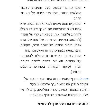
האם מדובר בנושא בעל חשיבות לציבור
הגולשים הרחב ובעל ערך לידע של הציבור
הרחב
האם קיים נושא מסוים לגבי האדם המסוים עליו
אתם רוצים להעלאות את הערך שלגביו תוכלו
להרחיב ולהפוך אותו לנושא העיקרי של הערך
(לדוגמא: המצאה הרשומה על שמו של אותו
אדם, סיפור גבורה של אותם אדם, פעילות
התנדבותית ענפה אותה הוא מקיים וכדומה).
האם עומדת באפשרותכם היכולת להסתמך
על מקורות חיצוניים ברשת לצורך כתיבת
הערך (סיקור תקשורתי באתרים מהימנים
וכדומה)
שימו לב
– רף החשיבות הוא אחד מאבני היסוד של
וויקיפדיה ולכן אם נושא הערך שלכם אינו בעל
חשיבות בהצגתו כמידע לקהל הגולשים, קרוב לוודאי
שלא תינתן לכם האפשרות להוסיף את הערך.
איזה ערכים הם בעלי ערך לגולשים?