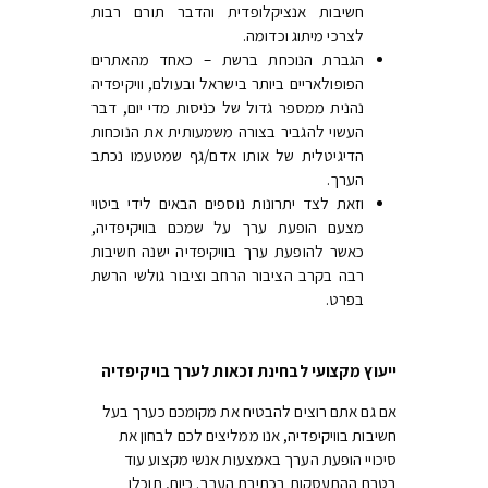
חשיבות אנציקלופדית והדבר תורם רבות
לצרכי מיתוג וכדומה.
הגברת הנוכחת ברשת – כאחד מהאתרים
הפופולאריים ביותר בישראל ובעולם, וויקיפדיה
נהנית ממספר גדול של כניסות מדי יום, דבר
העשוי להגביר בצורה משמעותית את הנוכחות
הדיגיטלית של אותו אדם/גף שמטעמו נכתב
הערך.
וזאת לצד יתרונות נוספים הבאים לידי ביטוי
מצעם הופעת ערך על שמכם בוויקיפדיה,
כאשר להופעת ערך בוויקיפדיה ישנה חשיבות
רבה בקרב הציבור הרחב וציבור גולשי הרשת
בפרט.
ייעוץ מקצועי לבחינת זכאות לערך בויקיפדיה
אם גם אתם רוצים להבטיח את מקומכם כערך בעל
חשיבות בוויקיפדיה, אנו ממליצים לכם לבחון את
סיכויי הופעת הערך באמצעות אנשי מקצוע עוד
בטרם ההתעסקות בכתיבת הערך. כיום, תוכלו