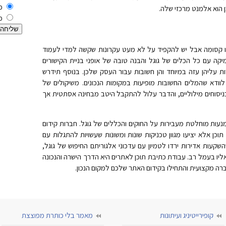
כ
 הוא אלמנט מרכזי שלה.
כ
ו קסומה אבל יש להקפיד על לא מעט עקרונות שקשה למדי לעמוד
קה עם כל הכלים של גוגל והבנה טובה של אופני בניית הקישורים
 עליהן עזה במיוחד והן חשובות עבור העסק שלכן. בנוסף תידרש
וודא שהמלים החשובות מופיעות במקומות הנכונים. משיקולים של
בניסוחים מילוליים, והדבר עלול להתקבל היטב מבחינה אסתטית אך
נעות מוחלטת מעבירות על החוקים והכללים של גוגל. חברות קידום
כן אלא יציעו מגוון טכניקות שונות ומשונות שעשויות להתגלות עם
שקעות אדירות ירדו לטמיון עם עדכוני אלגוריתם החיפוש של גוגל,
יו בעמל רב. עבודת כתיבת תוכן לאתרים היא הדרך הישרה והנכונה
ברה מקצועית והתחילו בקידום האתר שלכם למקום הנכון.
קופירייטיניג ועיתונות
מאמר בלי כותרת מפוצצת