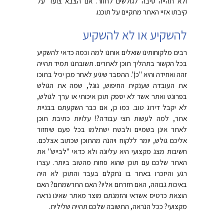
ולא תהייה סיבה לגולשים לחזור. אם הצבא צועד על
קיבתו אזיי האתר מתקיים על תוכנו.
להשקיע או לא להשקיע
רבים מלקוחותינו שואלים אותנו למה וכמה כדאי להשקיע
בכל הקשור בתהליך תוכן לאתרים. תשובתנו תמיד תהייה
זהה ואחידה והיא "כן". ההסבר שיגיע לאחר מכן יכיל בתוכו
את העובדה שענקית החיפוש, גוגל, שמה את הגולש
בפרונט ואתר אשר לא יספק תוכן איכותי או ערך לגולש,
לא יקבל דירוג טוב. כמו כן, אם כבר השקעתם בבניית
אתר, למה לעשות חצי עבודה?! עלויות כתיבת תוכן
לאתר אינן בשמיים ולבטח ישתלמו בכל פעם שיחזור
אליכם גולש, יומר ללקוח ויהנה מהתוכן שכתוב אצלכם.
חשיבות מצג מקצועי היא עליונה ולא כדאי "לבייש" את
האתר שלכם עם תוכן שהוא פחות מהטוב ביותר. עצרו
רגע והיזכרו באתר בו נתקלם בעבר והתוכן לא היה
באיכות גבוהה, האם חזרתם אליו? האם התרשמתם? האם
הוצאת כרטיס אשראי והזמנתם מוצר מאתר שאינו נראה
מקצועי? ככל הנראה, התשובה שלכם תהייה שלילית.