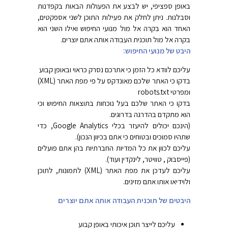
באופן ספציפי, יש לבצע את הפעולות הבאות בקפדנות
וסבלנות. ניתן לחלק את פעילות התוכן לשני אספקטים,
האחד הוא בקרה אל מול מנועי החיפוש ואילו השני הוא
בקרה אל מול תוכנית העבודה אותה אתם יוצרים.
היבט של מנועי החיפוש:
עליכם לוודא כל הזמן כי אתרכם נסרק כראוי ובאופן קבוע
בדקו כי האתר שלכם מאונדקס על פי מפת האתר (XML)
ומפרטי robots.txt
בדקו כי האתר שלכם בעל נוכחות בתוצאות החיפוש וכי
הוא מתקדם בהדרגה בדרוגים.
(הינכם יכולים להיעזר בכלי Google Analytics, כדי
שתהיו סמוכים ובטוחים כי אתם בכיוון הנכון).
עליכם לכוון את כל המדיות החברתיות בהן אתם פועלים
(פייסבוק , טוויטר, לינקדין ועוד).
עליכם לעדכן את מפת האתר (XML) לתמונות, לתוכן
ולוידיאו אותו אתם מזינים.
היבטים של תוכנית העבודה אותה אתם יוצרים
עליכם לייצר תוכן איכותי באופן קבוע